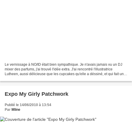
Le vernissage à NO/ID était bien sympathique. Je n'avais jamais vu un DJ
mixer des parfums, j'ai trouvé l'idée extra. J'ai rencontré l'illustratrice
Lutheen, aussi délicieuse que les cupcakes qu'elle a déssiné, et qui fait un
petit compte-rendu photo...
Expo My Girly Patchwork
Publié le 14/06/2010 à 13:54
Par
Mline