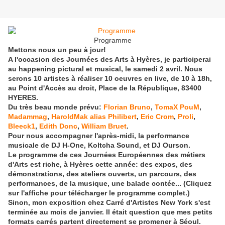
Programme
Mettons nous un peu à jour!
A l'occasion des Journées des Arts à Hyères, je participerai
au happening pictural et musical, le samedi 2 avril. Nous
serons 10 artistes à réaliser 10 oeuvres en live, de 10 à 18h,
au Point d'Accès au droit, Place de la République, 83400
HYERES.
Du très beau monde prévu:
Florian Bruno
,
TomaX PouM
,
Madammag
,
HaroldMak alias Philibert
,
Eric Crom
,
Proli
,
Bleeck1
,
Edith Donc
,
William Bruet
.
Pour nous accompagner l'après-midi, la performance
musicale de DJ H-One, Koltcha Sound, et DJ Ourson.
Le programme de ces Journées Européennes des métiers
d'Arts est riche, à Hyères cette année: des expos, des
démonstrations, des ateliers ouverts, un parcours, des
performances, de la musique, une balade contée... (Cliquez
sur l'affiche pour télécharger le programme complet.)
Sinon, mon exposition chez Carré d'Artistes New York s'est
terminée au mois de janvier. Il était question que mes petits
formats carrés partent directement se promener à Séoul.