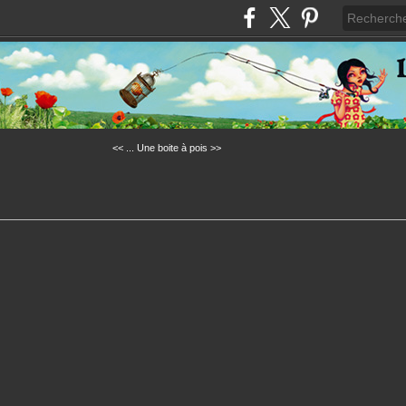
<< ...
Une boite à pois >>