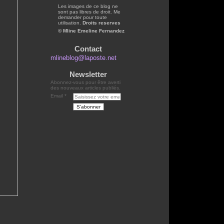
Les images de ce blog ne
sont pas libres de droit. Me
demander pour toute
utilisation.
Droits reserves
© Mline Emeline Fernandez
Contact
mlineblog@laposte.net
Newsletter
Abonnez-vous pour être averti
des nouveaux articles publiés.
Email