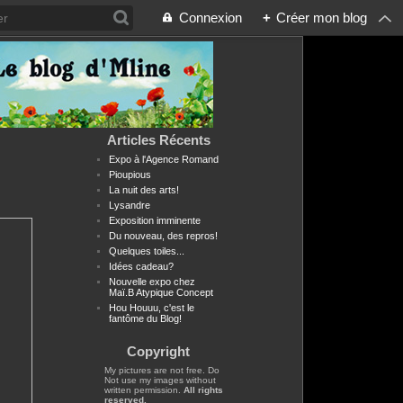
Connexion
+
Créer mon blog
Articles Récents
Expo à l'Agence Romand
Pioupious
La nuit des arts!
Lysandre
Exposition imminente
Du nouveau, des repros!
Quelques toiles...
Idées cadeau?
Nouvelle expo chez
Maï.B Atypique Concept
Hou Houuu, c'est le
fantôme du Blog!
Copyright
My pictures are not free. Do
Not use my images without
written permission.
All rights
reserved.