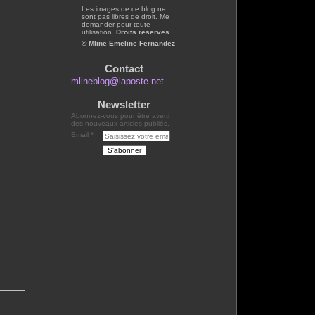
Les images de ce blog ne
sont pas libres de droit. Me
demander pour toute
utilisation.
Droits reserves
© Mline Emeline Fernandez
Contact
mlineblog@laposte.net
Newsletter
Abonnez-vous pour être averti
des nouveaux articles publiés.
Email