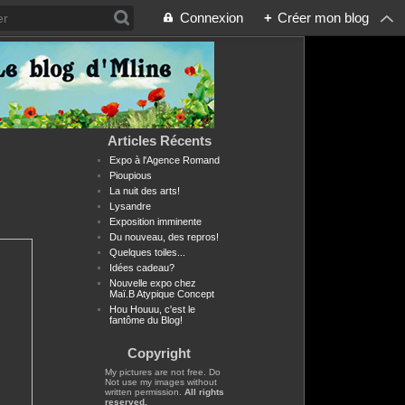
Connexion
+
Créer mon blog
Articles Récents
Expo à l'Agence Romand
Pioupious
La nuit des arts!
Lysandre
Exposition imminente
Du nouveau, des repros!
Quelques toiles...
Idées cadeau?
Nouvelle expo chez
Maï.B Atypique Concept
Hou Houuu, c'est le
fantôme du Blog!
Copyright
My pictures are not free. Do
Not use my images without
written permission.
All rights
reserved.