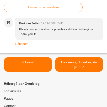
Ajouter un commentaire
B
Bert van Zetten
19/11/2008 15:41
Please contact me about a possible exhibition in belgium.
Thank you. B
Répondre
< Finiiii!
Des news, du zebre, du
goth. >
Hébergé par Overblog
Top articles
Pages
Contact