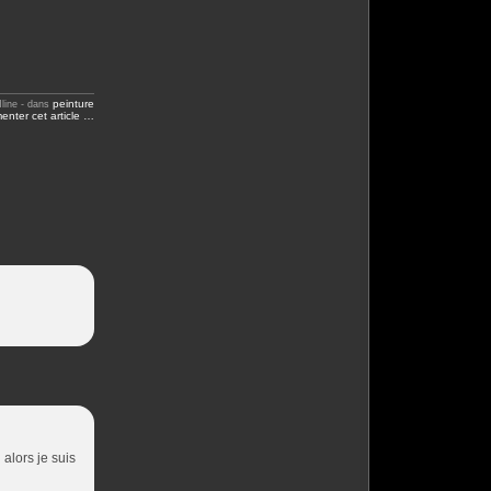
peinture
line
-
dans
nter cet article
…
 alors je suis