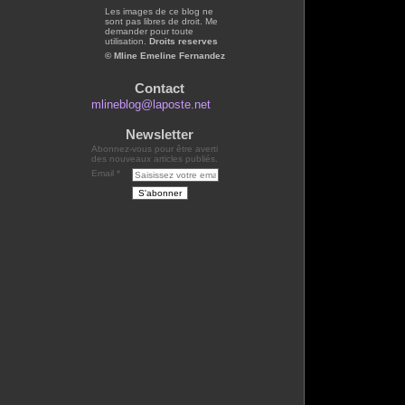
Les images de ce blog ne
sont pas libres de droit. Me
demander pour toute
utilisation.
Droits reserves
© Mline Emeline Fernandez
Contact
mlineblog@laposte.net
Newsletter
Abonnez-vous pour être averti
des nouveaux articles publiés.
Email