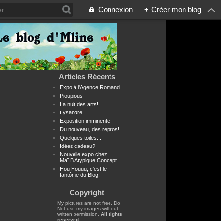
Connexion
+
Créer mon blog
Articles Récents
Expo à l'Agence Romand
Pioupious
La nuit des arts!
Lysandre
Exposition imminente
Du nouveau, des repros!
Quelques toiles...
Idées cadeau?
Nouvelle expo chez
Maï.B Atypique Concept
Hou Houuu, c'est le
fantôme du Blog!
Copyright
My pictures are not free. Do
Not use my images without
written permission.
All rights
reserved.