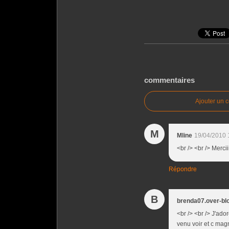
commentaires
Ajouter un 
M
Mline
19/04/2010 
<br /> <br /> Merciii
Répondre
B
brenda07.over-blo
<br /> <br /> J'ado
venu voir et c magn