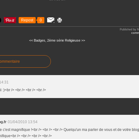
Repost
0
Published by M
comme
<< Badges, 2ème série
Religieuse >>
commentaire
14:31
i :)<br /> <br /> <br /> <br />
g.fr
01/04/2010 13:54
re c'est magnifique !<br /> <br /> <br /> Quelqu'un ma parler de vous et de votre blog
ifique<br /> <br /> <br /> <br />