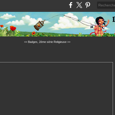
<< Badges, 2ème série
Religieuse >>