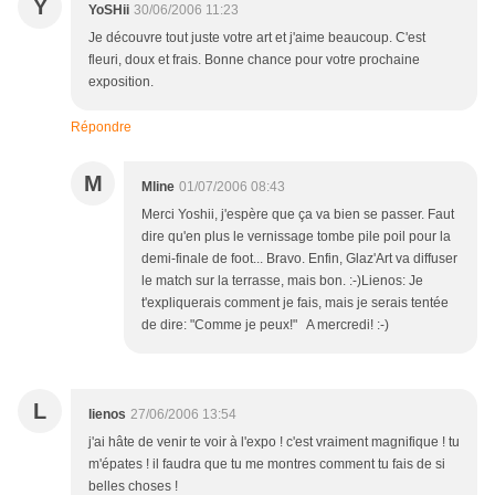
Y
YoSHii
30/06/2006 11:23
Je découvre tout juste votre art et j'aime beaucoup. C'est
fleuri, doux et frais. Bonne chance pour votre prochaine
exposition.
Répondre
M
Mline
01/07/2006 08:43
Merci Yoshii, j'espère que ça va bien se passer. Faut
dire qu'en plus le vernissage tombe pile poil pour la
demi-finale de foot... Bravo. Enfin, Glaz'Art va diffuser
le match sur la terrasse, mais bon. :-)Lienos: Je
t'expliquerais comment je fais, mais je serais tentée
de dire: "Comme je peux!" A mercredi! :-)
L
lienos
27/06/2006 13:54
j'ai hâte de venir te voir à l'expo ! c'est vraiment magnifique ! tu
m'épates ! il faudra que tu me montres comment tu fais de si
belles choses !