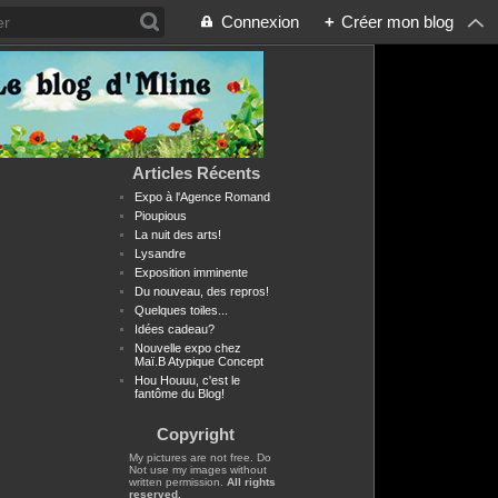
Connexion
+
Créer mon blog
Articles Récents
Expo à l'Agence Romand
Pioupious
La nuit des arts!
Lysandre
Exposition imminente
Du nouveau, des repros!
Quelques toiles...
Idées cadeau?
Nouvelle expo chez
Maï.B Atypique Concept
Hou Houuu, c'est le
fantôme du Blog!
Copyright
My pictures are not free. Do
Not use my images without
written permission.
All rights
reserved.