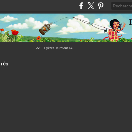
<< ...
Hyères, le retour >>
rrés