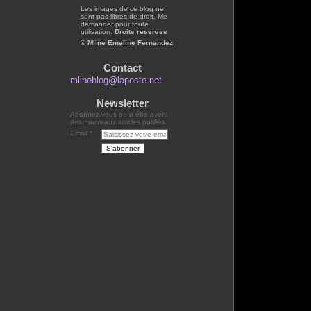
Les images de ce blog ne
sont pas libres de droit. Me
demander pour toute
utilisation.
Droits reserves
© Mline Emeline Fernandez
Contact
mlineblog@laposte.net
Newsletter
Abonnez-vous pour être averti
des nouveaux articles publiés.
Email