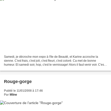
Samedi, je décroche mon expo à l'Ile de Beauté, et Karine accroche la
sienne. C'est frais, c'est joli, c'est fleuri, c'est coloré. Ca met de bonne
humeur. Et samedi soir, hop, c'est le vernissage! Alors il faut venir voir. C'est
à partir de 19h. L'expo...
Rouge-gorge
Publié le 11/01/2008 à 17:46
Par
Mline