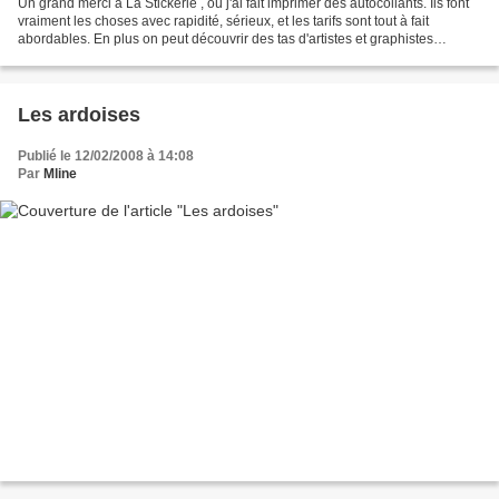
Un grand merci à La Stickerie , où j'ai fait imprimer des autocollants. Ils font
vraiment les choses avec rapidité, sérieux, et les tarifs sont tout à fait
abordables. En plus on peut découvrir des tas d'artistes et graphistes
géniaux grace à leur newletter...
Les ardoises
Publié le 12/02/2008 à 14:08
Par
Mline