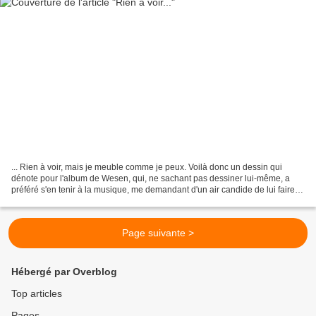
... Rien à voir, mais je meuble comme je peux. Voilà donc un dessin qui
dénote pour l'album de Wesen, qui, ne sachant pas dessiner lui-même, a
préféré s'en tenir à la musique, me demandant d'un air candide de lui faire
un "truc vite fait". Ben tiens....
Page suivante >
Hébergé par Overblog
Top articles
Pages