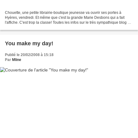
Chouette, une petite librairie-boutique jeunesse va ouvrir ses portes à
Hyères, vendredi. Et même que c'est la grande Marie Desbons qui a fait
l'affiche. C'est trop la classe! Toutes les infos sur le très sympathique blog de
La Soupe de l'Espace! EDIT:...
You make my day!
Publié le 20/02/2008 à 15:18
Par
Mline