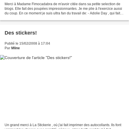
Merci à Madame Fimocadabra de m'avoir citée dans sa petite selection de
blogs. Elle fait des poupées impressionnantes. Je me plie à l'exercice aussi
du coup. En ce moment je suis ultra fan du travail de: - Adolie Day , qui fait
des illustrations magnifiques...
Des stickers!
Publié le 15/02/2008 à 17:04
Par
Mline
Un grand merci à La Stickerie , où j'ai fait imprimer des autocollants. Ils font