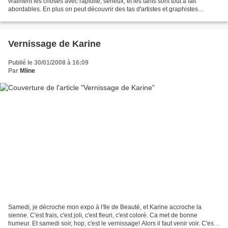
vraiment les choses avec rapidité, sérieux, et les tarifs sont tout à fait
abordables. En plus on peut découvrir des tas d'artistes et graphistes
géniaux grace à leur newletter...
Vernissage de Karine
Publié le 30/01/2008 à 16:09
Par
Mline
Samedi, je décroche mon expo à l'Ile de Beauté, et Karine accroche la
sienne. C'est frais, c'est joli, c'est fleuri, c'est coloré. Ca met de bonne
humeur. Et samedi soir, hop, c'est le vernissage! Alors il faut venir voir. C'est