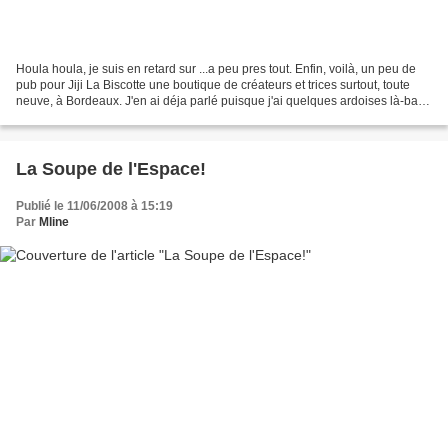
Houla houla, je suis en retard sur ...a peu pres tout. Enfin, voilà, un peu de
pub pour Jiji La Biscotte une boutique de créateurs et trices surtout, toute
neuve, à Bordeaux. J'en ai déja parlé puisque j'ai quelques ardoises là-bas.
Eh bien figurez vous...
La Soupe de l'Espace!
Publié le 11/06/2008 à 15:19
Par
Mline