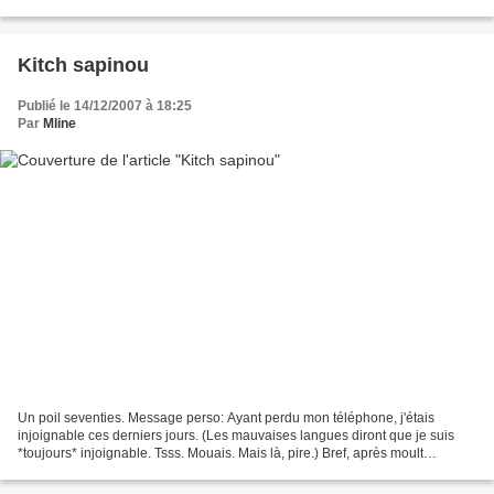
à partir de 19h. L'expo...
Kitch sapinou
Publié le 14/12/2007 à 18:25
Par
Mline
Un poil seventies. Message perso: Ayant perdu mon téléphone, j'étais
injoignable ces derniers jours. (Les mauvaises langues diront que je suis
*toujours* injoignable. Tsss. Mouais. Mais là, pire.) Bref, après moult
péripéties, j'ai récupéré ma ligne,...