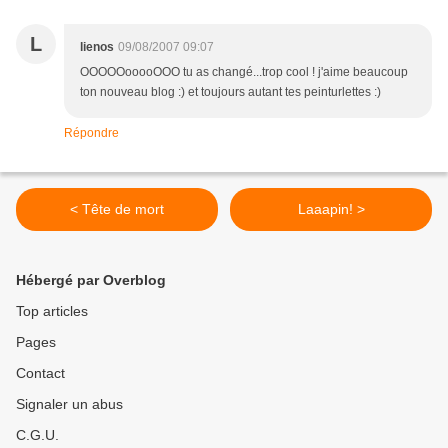
L
lienos
09/08/2007 09:07
OOOOOooooOOO tu as changé...trop cool ! j'aime beaucoup
ton nouveau blog :) et toujours autant tes peinturlettes :)
Répondre
< Tête de mort
Laaapin! >
Hébergé par Overblog
Top articles
Pages
Contact
Signaler un abus
C.G.U.