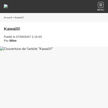
MENU
Accueil
» Kawaïïï!
Kawaïïï!
Publié le 07/08/2007 à 16:05
Par
Mline