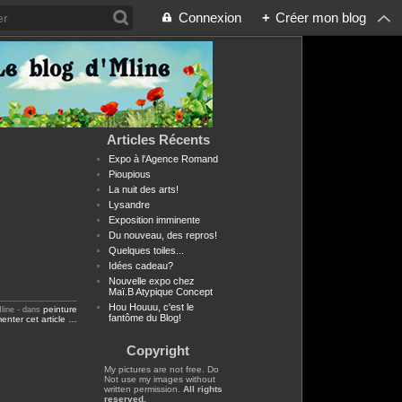
Connexion
+
Créer mon blog
Articles Récents
Expo à l'Agence Romand
Pioupious
La nuit des arts!
Lysandre
Exposition imminente
Du nouveau, des repros!
Quelques toiles...
Idées cadeau?
Nouvelle expo chez
Maï.B Atypique Concept
Hou Houuu, c'est le
peinture
line
-
dans
fantôme du Blog!
nter cet article
…
Copyright
My pictures are not free. Do
Not use my images without
written permission.
All rights
reserved.