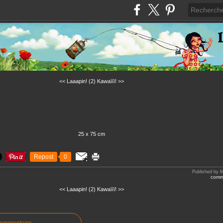
<< Laaapin! (2)
Kawaïïï! >>
25 x 75 cm
Repost
0
Published by M
comme
<< Laaapin! (2)
Kawaïïï! >>
commentaire