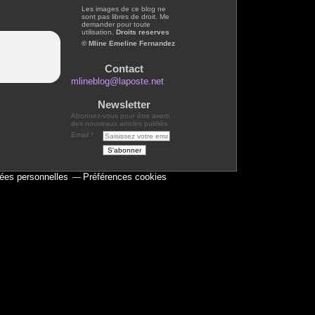
Les images de ce blog ne
sont pas libres de droit. Me
demander pour toute
utilisation.
Droits reserves
© Mline Emeline Fernandez
Contact
mlineblog@laposte.net
Newsletter
Abonnez-vous pour être averti
des nouveaux articles publiés.
Email
ées personnelles
Préférences cookies