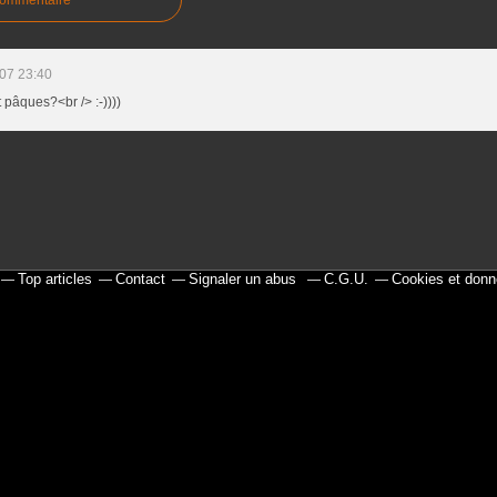
07 23:40
 pâques?<br /> :-))))
Top articles
Contact
Signaler un abus
C.G.U.
Cookies et donn