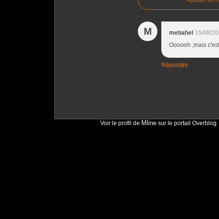
M
mebahel
15/08/20
Oooooh ,mais c'est
Répondre
Mline
Voir le profil de
sur le portail Overblog